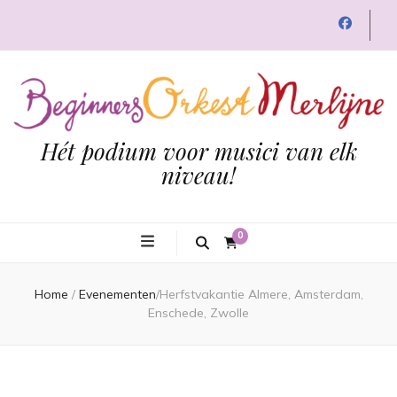
Hét podium voor musici van elk
niveau!
0
Home
/
Evenementen
/
Herfstvakantie Almere, Amsterdam,
Enschede, Zwolle