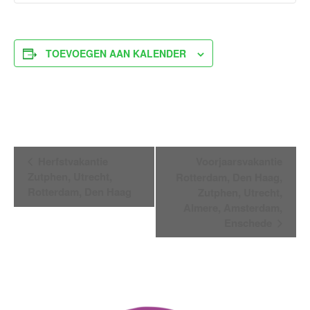
TOEVOEGEN AAN KALENDER
Evenement
Herfstvakantie
Voorjaarsvakantie
Navigatie
Zutphen, Utrecht,
Rotterdam, Den Haag,
Rotterdam, Den Haag
Zutphen, Utrecht,
Almere, Amsterdam,
Enschede