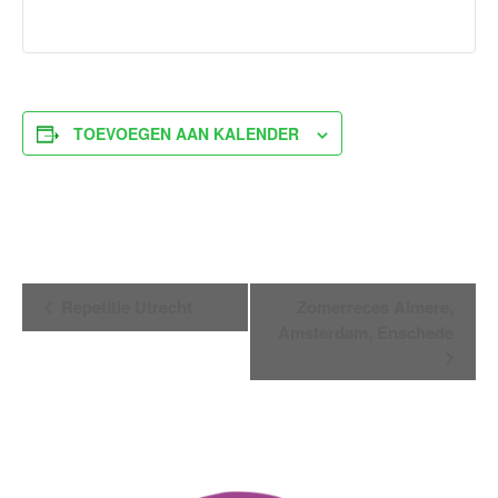
TOEVOEGEN AAN KALENDER
Evenement
Repetitie Utrecht
Zomerreces Almere,
Navigatie
Amsterdam, Enschede