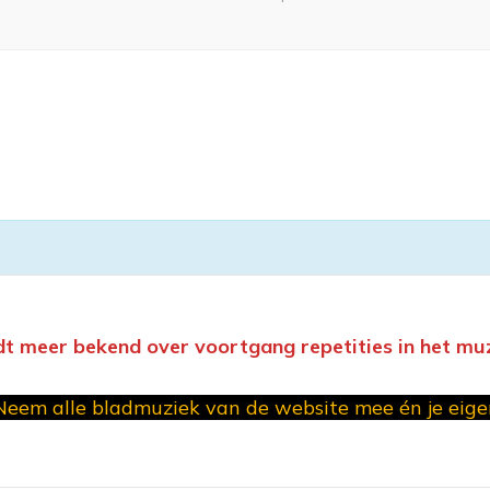
dt meer bekend over voortgang repetities in het mu
Neem alle bladmuziek van de website mee én je eig