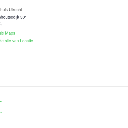
huis Utrecht
houtsedijk 301
t
,
gle Maps
de site van Locatie