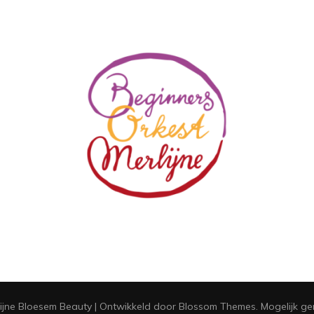
ijne
Bloesem Beauty | Ontwikkeld door
Blossom Themes
. Mogelijk 