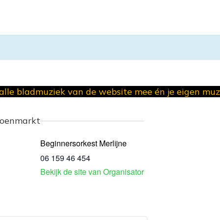
lle bladmuziek van de website mee én je eigen mu
roenmarkt
Beginnersorkest Merlijne
06 159 46 454
Bekijk de site van Organisator