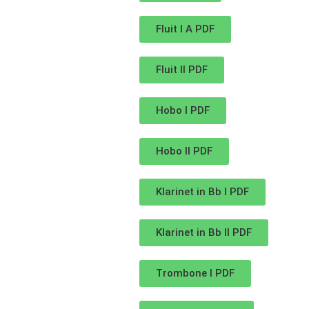
Fluit I A PDF
Fluit II PDF
Hobo I PDF
Hobo II PDF
Klarinet in Bb I PDF
Klarinet in Bb II PDF
Trombone I PDF