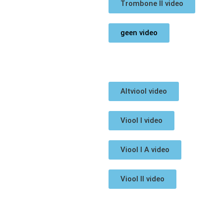
Trombone II video
geen video
Altviool video
Viool I video
Viool I A video
Viool II video