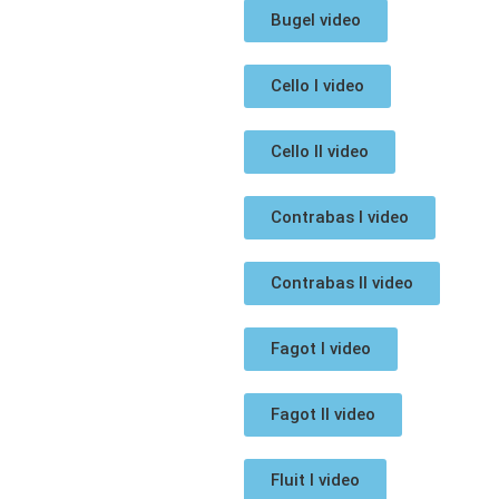
Bugel video
Cello I video
Cello II video
Contrabas I video
Contrabas II video
Fagot I video
Fagot II video
Fluit I video