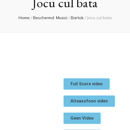
Jocu cul bata
Home
/
Beschermd: Musici
/
Bartok
/
Jocu cul bata
Full Score video
Altsaxofoon video
Geen Video