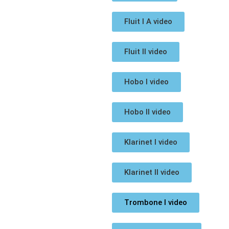
Fluit I A video
Fluit II video
Hobo I video
Hobo II video
Klarinet I video
Klarinet II video
Trombone I video