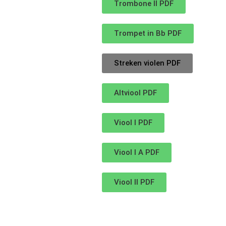
Trombone II PDF
Trompet in Bb PDF
Streken violen PDF
Altviool PDF
Viool I PDF
Viool I A PDF
Viool II PDF