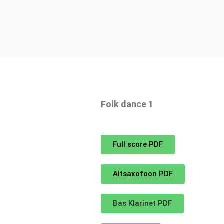
Folk dance 1
Full score PDF
Altsaxofoon PDF
Bas Klarinet PDF