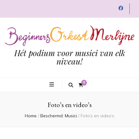
Hét podium voor musici van elk
niveau!
0
Foto’s en video’s
Home
/
Beschermd: Musici
/
Foto’s en video’s