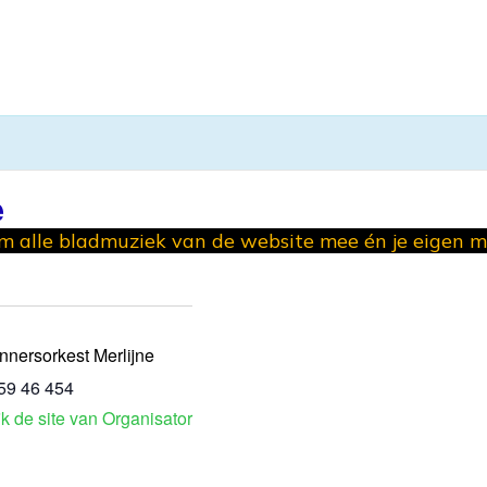
e
 alle bladmuziek van de website mee én je eigen 
nnersorkest Merlijne
59 46 454
jk de site van Organisator